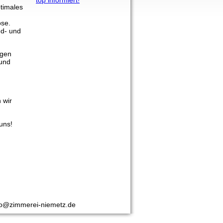
top informiert!
timales
ose.
nd- und
igen
bund
 wir
uns!
fo@zimmerei-niemetz.de