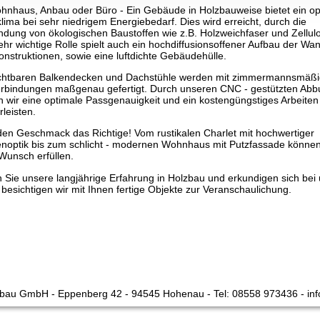
nhaus, Anbau oder Büro - Ein Gebäude in Holzbauweise bietet ein op
ima bei sehr niedrigem Energiebedarf. Dies wird erreicht, durch die
dung von ökologischen Baustoffen wie z.B. Holzweichfaser und Zellul
ehr wichtige Rolle spielt auch ein hochdiffusionsoffener Aufbau der Wa
nstruktionen, sowie eine luftdichte Gebäudehülle.
sichtbaren Balkendecken und Dachstühle werden mit zimmermannsmäß
rbindungen maßgenau gefertigt. Durch unseren CNC - gestützten Ab
 wir eine optimale Passgenauigkeit und ein kostengüngstiges Arbeiten
leisten.
den Geschmack das Richtige! Vom rustikalen Charlet mit hochwertiger
noptik bis zum schlicht - modernen Wohnhaus mit Putzfassade können
Wunsch erfüllen.
 Sie unsere langjährige Erfahrung in Holzbau und erkundigen sich bei 
besichtigen wir mit Ihnen fertige Objekte zur Veranschaulichung.
bau GmbH - Eppenberg 42 - 94545 Hohenau - Tel: 08558 973436 - in